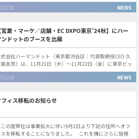
式会社ハーマンドットでは年末年始の休業日につきまして、
/12/18
NEWS
下記の
【営業・マーケ／店舗・EC DXPO東京’24秋】にハー
マンドットのブースを出展
株式会社ハーマンドット（東京都渋谷区：代表取締役CEO 久
留島圭亮）は、11月21日（木）〜11月22日（金）に東京ビッ
グサイト（東京国際展示場）で開催される【営業・マーケ／
/11/18
NEWS
舗・EC DXPO東京&
オフィス移転のお知らせ
この度弊社は事業拡大に伴い9月2日より下記の住所へオフ
ィスを移転することになりました。 これを機にさらに皆様