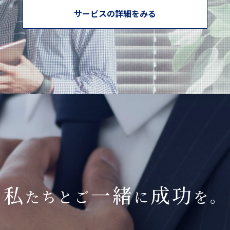
サービスの詳細をみる
私
一緒
成功
たちとご
に
を。