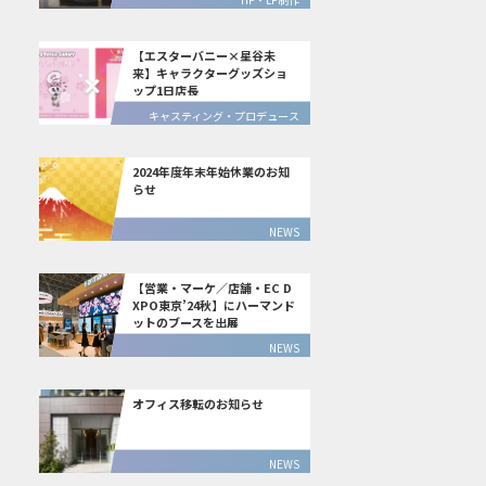
【エスターバニー×星谷未
来】キャラクターグッズショ
ップ1日店長
キャスティング・プロデュース
2024年度年末年始休業のお知
らせ
NEWS
【営業・マーケ／店舗・EC D
XPO東京’24秋】にハーマンド
ットのブースを出展
NEWS
オフィス移転のお知らせ
NEWS