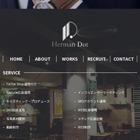
HOME
ABOUT
WORKS
RECRUIT
CONTACT
SERVICE
TikTok Shop運用代行
Youtube広告運用
インフルエンサーマーケティング
キャスティング・プロデュース
SNSアカウント運用
SNS広告運用
WEB広告運用
写真素材提供
メディア広告出稿
動画制作
WEB制作